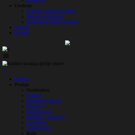
Pčelarstvo
Uređenje
Uređenje zelenih površina
Sistemi za zalivanje
Postavljanje tepih travnjaka
O nama
Kontakt
0

×
Početna
Prodaja
Hortikultura
Četinari
Listopadno drveće
Žbunovi
Ukrasne trave
Penjačice - puzavice
Čuvarkuće
Vodene trave
Ruže