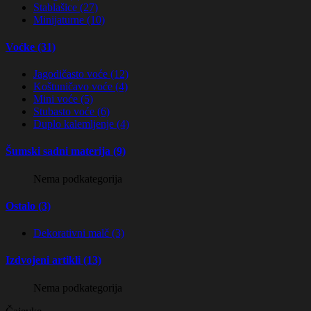
Stablašice (27)
Minijaturne (10)
Voćke (31)
Jagodičasto voće (12)
Koštuničavo voće (4)
Mini voće (5)
Stubasto voće (6)
Duplo kalemljenje (4)
Šumski sadni materija (9)
Nema podkategorija
Ostalo (3)
Dekorativni malč (3)
Izdvojeni artikli (13)
Nema podkategorija