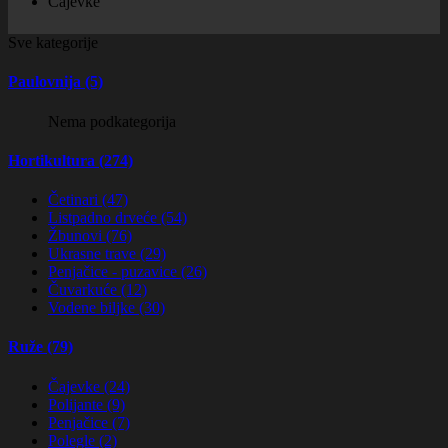
Čajevke
Sve kategorije
Paulovnija (5)
Nema podkategorija
Hortikultura (274)
Četinari (47)
Listpadno drveće (54)
Žbunovi (76)
Ukrasne trave (29)
Penjačice - puzavice (26)
Čuvarkuće (12)
Vodene biljke (30)
Ruže (79)
Čajevke (24)
Polijante (9)
Penjačice (7)
Polegle (2)