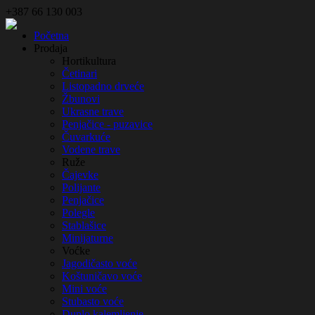
+387 66 130 003
Početna
Prodaja
Hortikultura
Četinari
Listopadno drveće
Žbunovi
Ukrasne trave
Penjačice - puzavice
Čuvarkuće
Vodene trave
Ruže
Čajevke
Polijante
Penjačice
Polegle
Stablašice
Minijaturne
Voćke
Jagodičasto voće
Koštuničavo voće
Mini voće
Stubasto voće
Duplo kalemljenje