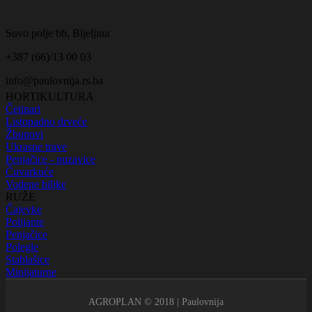
Suvo polje bb, Bijeljina
+387 (66)/13 00 03
info@paulovnija.rs.ba
HORTIKULTURA
Četinari
Listopadno drveće
Žbunovi
Ukrasne trave
Penjačice - puzavice
Čuvarkuće
Vodene biljke
RUŽE
Čajevke
Polijante
Penjačice
Polegle
Stablašice
Minijaturne
AGROPLAN © 2018 | Paulovnija