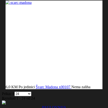
6,0 KM
Po jedinici
Švarc Madona
x00107
Nema zaliha
Prikaz #
Rezultati 1 - 24 od 24
PAULOVNIJA