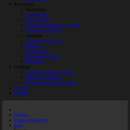
Paulovnija
Paulovnija
O paulovniji
Rast i osobine
"Agroplan" selekcija i ponuda
Sadnja i održavanje
Upotreba
Upotreba paulovnije
Biomasa
Međukultura
Ekološki prečišćač
Pčelarstvo
Uređenje
Uređenje zelenih površina
Sistemi za zalivanje
Postavljanje tepih travnjaka
O nama
Kontakt
Početak
Prodaja Kategorije
Ruže