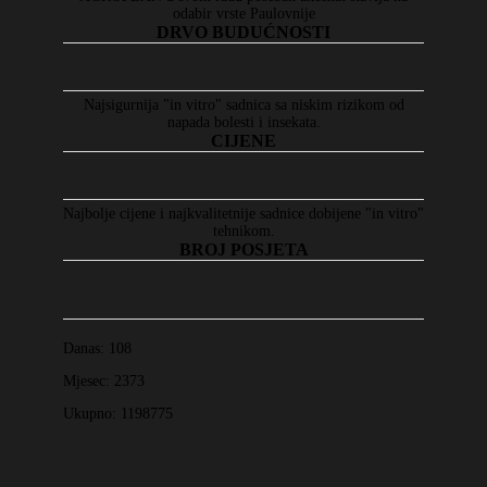
odabir vrste Paulovnije
DRVO BUDUĆNOSTI
Najsigurnija "in vitro" sadnica sa niskim rizikom od
napada bolesti i insekata.
CIJENE
Najbolje cijene i najkvalitetnije sadnice dobijene "in vitro"
tehnikom.
BROJ POSJETA
Danas:
108
Mjesec:
2373
Ukupno:
1198775