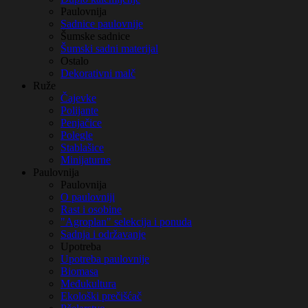
Paulovnija
Sadnice paulovnije
Šumske sadnice
Šumski sadni materijal
Ostalo
Dekorativni malč
Ruže
Čajevke
Polijante
Penjačice
Polegle
Stablašice
Minijaturne
Paulovnija
Paulovnija
O paulovniji
Rast i osobine
"Agroplan" selekcija i ponuda
Sadnja i održavanje
Upotreba
Upotreba paulovnije
Biomasa
Međukultura
Ekološki prečišćač