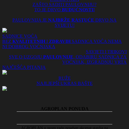
ZAŠTO SADITI PAULOVNIJU?
TO JE DRVO
BUDUĆNOSTI!
PAULOVNIJA JE
NAJBRŽE RASTUĆE
DRVO NA
SVIJETU!
SADNICE VOĆA
BEZ
KVALITETNIH
I
ZDRAVIH
SADNICA VOĆA NEMA
NI DOBROG VOĆNJAKA
SAVJETI I TRIKOVI
SVE O UZGOJU
PAULOVNIJE
, ODABIRU SADNICA ZA
VOĆNJAK, IZGRADNJU VRTA
NAJČEŠĆA PITANJA
RUŽE
NAJLJEPŠI UKRAS BAŠTE
AGROPLAN PONUDA
AGROPLAN u svom radu poseban akcenat stavlja na