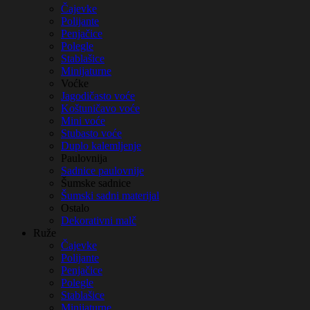
Čajevke
Polijante
Penjačice
Polegle
Stablašice
Minijaturne
Voćke
Jagodičasto voće
Koštuničavo voće
Mini voće
Stubasto voće
Duplo kalemljenje
Paulovnija
Sadnice paulovnije
Šumske sadnice
Šumski sadni materijal
Ostalo
Dekorativni malč
Ruže
Čajevke
Polijante
Penjačice
Polegle
Stablašice
Minijaturne