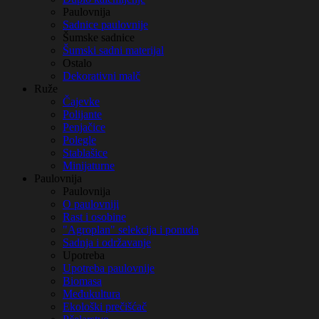
Paulovnija
Sadnice paulovnije
Šumske sadnice
Šumski sadni materijal
Ostalo
Dekorativni malč
Ruže
Čajevke
Polijante
Penjačice
Polegle
Stablašice
Minijaturne
Paulovnija
Paulovnija
O paulovniji
Rast i osobine
"Agroplan" selekcija i ponuda
Sadnja i održavanje
Upotreba
Upotreba paulovnije
Biomasa
Međukultura
Ekološki prečišćač