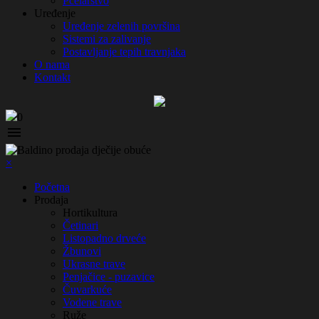
Pčelarstvo
Uređenje
Uređenje zelenih površina
Sistemi za zalivanje
Postavljanje tepih travnjaka
O nama
Kontakt
0

×
Početna
Prodaja
Hortikultura
Četinari
Listopadno drveće
Žbunovi
Ukrasne trave
Penjačice - puzavice
Čuvarkuće
Vodene trave
Ruže