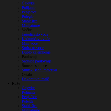
Čajevke
Polijante
Penjačice
Polegle
Stablašice
Minijaturne
Voćke
Jagodičasto voće
Koštuničavo voće
Mini voće
Stubasto voće
Duplo kalemljenje
Paulovnija
Sadnice paulovnije
Šumske sadnice
Šumski sadni materijal
Ostalo
Dekorativni malč
Ruže
Čajevke
Polijante
Penjačice
Polegle
Stablašice
Minijaturne