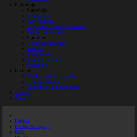
Paulovnija
Paulovnija
O paulovniji
Rast i osobine
"Agroplan" selekcija i ponuda
Sadnja i održavanje
Upotreba
Upotreba paulovnije
Biomasa
Međukultura
Ekološki prečišćač
Pčelarstvo
Uređenje
Uređenje zelenih površina
Sistemi za zalivanje
Postavljanje tepih travnjaka
O nama
Kontakt
Početak
Prodaja Kategorije
Ruže