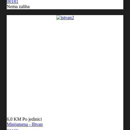
00181
Nema zaliha
6,0 KM
Po jedinici
Minijaturna - Ištvan