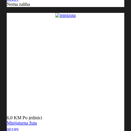
Nema zaliha
6,0 KM
Po jedinici
Minijaturna žuta
00189