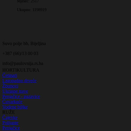
Mjesec:
2517
Ukupno:
1198919
Suvo polje bb, Bijeljina
+387 (66)/13 00 03
info@paulovnija.rs.ba
HORTIKULTURA
Četinari
Listopadno drveće
Žbunovi
Ukrasne trave
Penjačice - puzavice
Čuvarkuće
Vodene biljke
RUŽE
Čajevke
Polijante
Penjačice