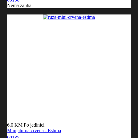
Nema zaliha
6,0 KM
Po jedinici
Minijaturna crvena - Estima
00185