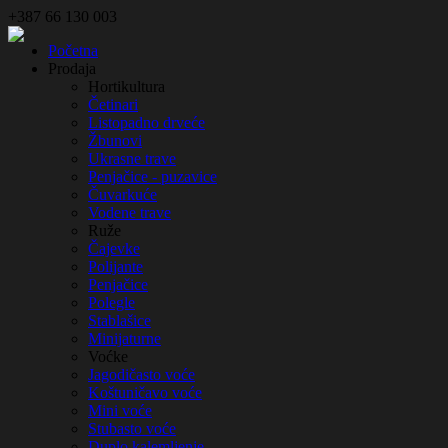
+387 66 130 003
Početna
Prodaja
Hortikultura
Četinari
Listopadno drveće
Žbunovi
Ukrasne trave
Penjačice - puzavice
Čuvarkuće
Vodene trave
Ruže
Čajevke
Polijante
Penjačice
Polegle
Stablašice
Minijaturne
Voćke
Jagodičasto voće
Koštuničavo voće
Mini voće
Stubasto voće
Duplo kalemljenje