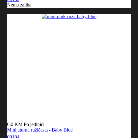
Nema zaliha
6,0 KM
Po jedinici
Minijaturna ružičasta - Baby Blue
00184