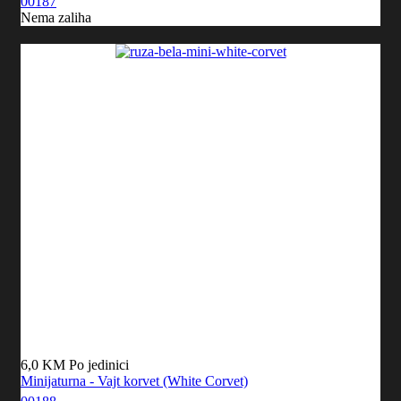
00187
Nema zaliha
6,0 KM
Po jedinici
Minijaturna - Vajt korvet (White Corvet)