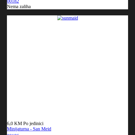
00182
Nema zaliha
6,0 KM
Po jedinici
Minijaturna - San Meid