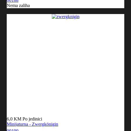
00188
Nema zaliha
6,0 KM
Po jedinici
Minijaturna - Zwergkönigin
00190