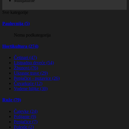
Minijaturne
Sve kategorije
Paulovnija (5)
Nema podkategorija
Hortikultura (274)
Četinari (47)
Listpadno drveće (54)
Žbunovi (76)
Ukrasne trave (29)
Penjačice - puzavice (26)
Čuvarkuće (12)
Vodene biljke (30)
Ruže (79)
Čajevke (24)
Polijante (9)
Penjačice (7)
Polegle (2)