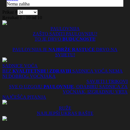
Nema zaliha
Prikaz #
Rezultati 1 - 10 od 10
PAULOVNIJA
ZAŠTO SADITI PAULOVNIJU?
TO JE DRVO
BUDUĆNOSTI!
PAULOVNIJA JE
NAJBRŽE RASTUĆE
DRVO NA
SVIJETU!
SADNICE VOĆA
BEZ
KVALITETNIH
I
ZDRAVIH
SADNICA VOĆA NEMA
NI DOBROG VOĆNJAKA
SAVJETI I TRIKOVI
SVE O UZGOJU
PAULOVNIJE
, ODABIRU SADNICA ZA
VOĆNJAK, IZGRADNJU VRTA
NAJČEŠĆA PITANJA
RUŽE
NAJLJEPŠI UKRAS BAŠTE