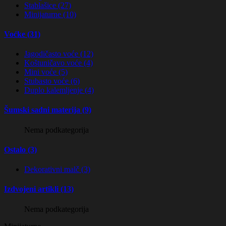
Stablašice (27)
Minijaturne (10)
Voćke (31)
Jagodičasto voće (12)
Koštuničavo voće (4)
Mini voće (5)
Stubasto voće (6)
Duplo kalemljenje (4)
Šumski sadni materija (9)
Nema podkategorija
Ostalo (3)
Dekorativni malč (3)
Izdvojeni artikli (13)
Nema podkategorija