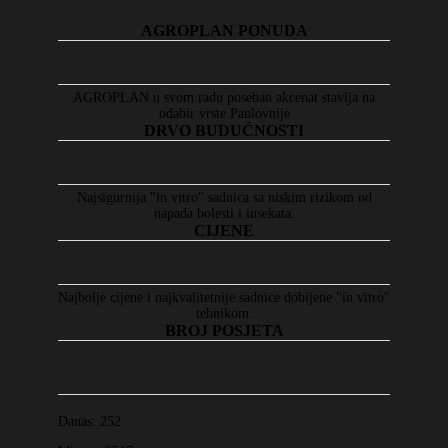
AGROPLAN PONUDA
AGROPLAN u svom radu poseban akcenat stavlja na
odabir vrste Paulovnije
DRVO BUDUĆNOSTI
Najsigurnija "in vitro" sadnica sa niskim rizikom od
napada bolesti i insekata.
CIJENE
Najbolje cijene i najkvalitetnije sadnice dobijene "in vitro"
tehnikom.
BROJ POSJETA
Danas:
252