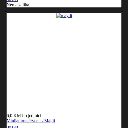
Nema zaliha
6,0 KM
Po jedinici
Minijaturna crvena - Majdi
00183