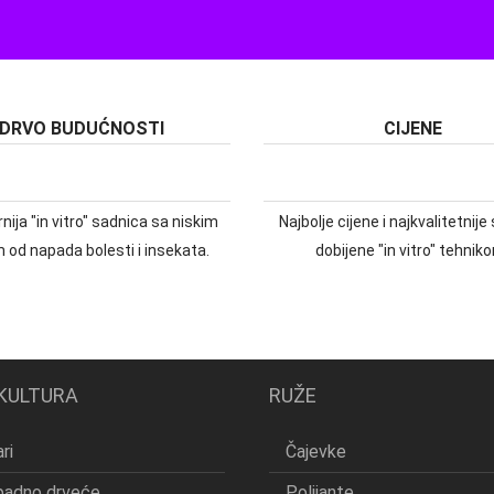
DRVO BUDUĆNOSTI
CIJENE
nija "in vitro" sadnica sa niskim
Najbolje cijene i najkvalitetnij
m od napada bolesti i insekata.
dobijene "in vitro" tehnik
KULTURA
RUŽE
ri
Čajevke
padno drveće
Polijante