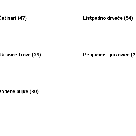
Četinari (47)
Listpadno drveće (54)
Ukrasne trave (29)
Penjačice - puzavice (2
Vodene biljke (30)