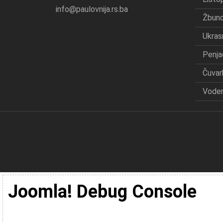
info@paulovnija.rs.ba
Žbuno
Ukras
Penja
Čuvar
Voden
Joomla! Debug Console