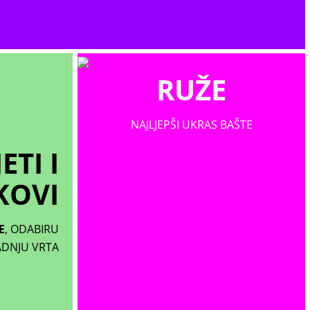
RUŽE
NAJLJEPŠI UKRAS BAŠTE
ETI I
KOVI
E
, ODABIRU
ADNJU VRTA