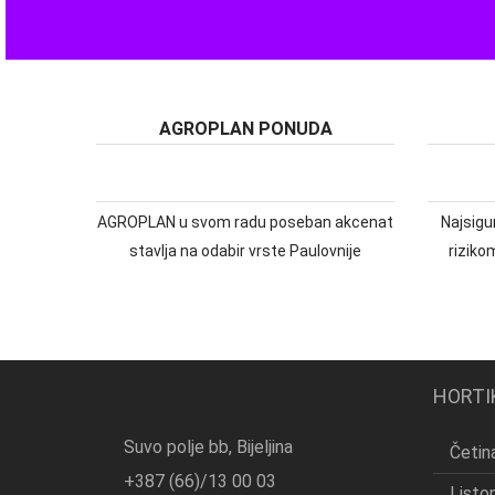
AGROPLAN PONUDA
AGROPLAN u svom radu poseban akcenat
Najsigur
stavlja na odabir vrste Paulovnije
riziko
HORTI
Suvo polje bb, Bijeljina
Četina
+387 (66)/13 00 03
Listo