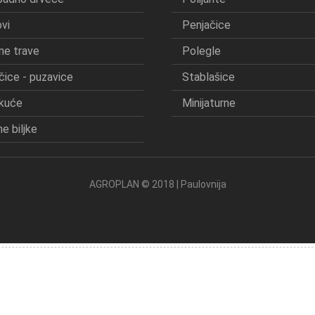
vi
Penjačice
ne trave
Polegle
čice - puzavice
Stablašice
kuće
Minijaturne
e biljke
AGROPLAN © 2018 | Paulovnija