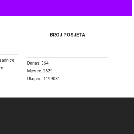
BROJ POSJETA
e sadnice
Danas:
364
om.
Mjesec:
2629
Ukupno:
1199031