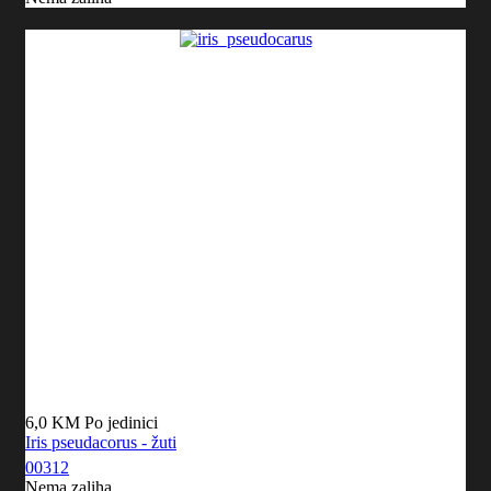
6,0 KM
Po jedinici
Iris pseudacorus - žuti
00312
Nema zaliha