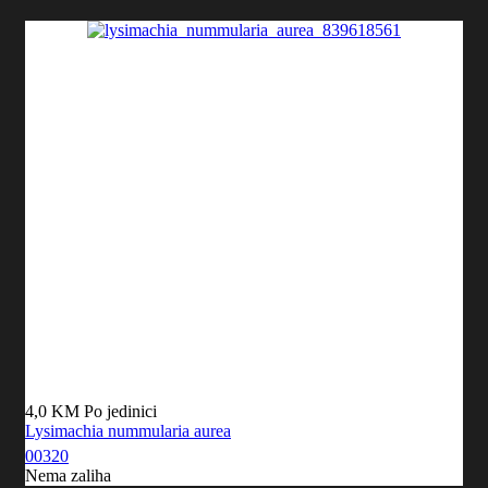
4,0 KM
Po jedinici
Lysimachia nummularia aurea
00320
Nema zaliha