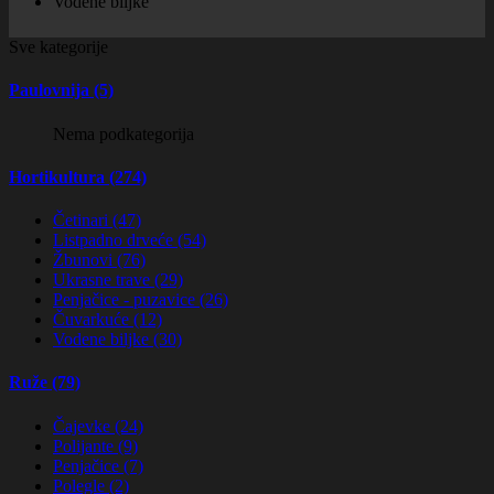
Vodene biljke
Sve kategorije
Paulovnija (5)
Nema podkategorija
Hortikultura (274)
Četinari (47)
Listpadno drveće (54)
Žbunovi (76)
Ukrasne trave (29)
Penjačice - puzavice (26)
Čuvarkuće (12)
Vodene biljke (30)
Ruže (79)
Čajevke (24)
Polijante (9)
Penjačice (7)
Polegle (2)