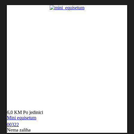
6,0 KM
Po jedinici
Mini equisetum
00322
Nema zaliha