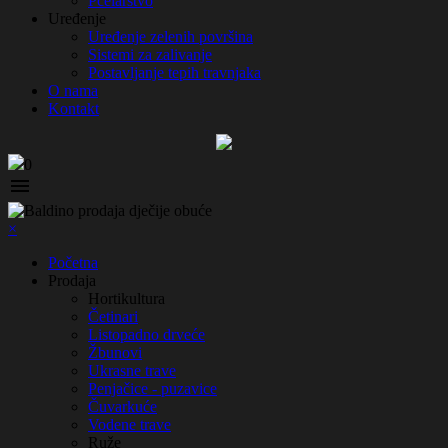
Pčelarstvo
Uređenje
Uređenje zelenih površina
Sistemi za zalivanje
Postavljanje tepih travnjaka
O nama
Kontakt
0

×
Početna
Prodaja
Hortikultura
Četinari
Listopadno drveće
Žbunovi
Ukrasne trave
Penjačice - puzavice
Čuvarkuće
Vodene trave
Ruže