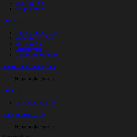
Stablašice (27)
Minijaturne (10)
Voćke (31)
Jagodičasto voće (12)
Koštuničavo voće (4)
Mini voće (5)
Stubasto voće (6)
Duplo kalemljenje (4)
Šumski sadni materija (9)
Nema podkategorija
Ostalo (3)
Dekorativni malč (3)
Izdvojeni artikli (13)
Nema podkategorija