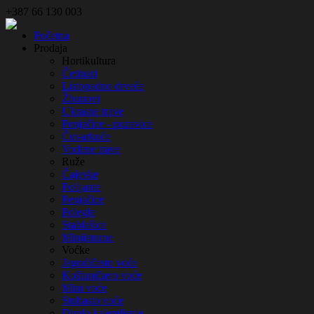
+387 66 130 003
Početna
Prodaja
Hortikultura
Četinari
Listopadno drveće
Žbunovi
Ukrasne trave
Penjačice - puzavice
Čuvarkuće
Vodene trave
Ruže
Čajevke
Polijante
Penjačice
Polegle
Stablašice
Minijaturne
Voćke
Jagodičasto voće
Koštuničavo voće
Mini voće
Stubasto voće
Duplo kalemljenje