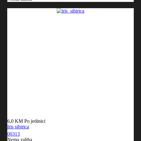
6,0 KM
Po jedinici
Iris sibirica
00313
Nema zaliha