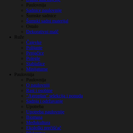
Paulovnija
Sadnice paulovnije
Šumske sadnice
Šumski sadni materijal
Ostalo
Dekorativni malč
Ruže
Čajevke
Polijante
Penjačice
Polegle
Stablašice
Minijaturne
Paulovnija
Paulovnija
O paulovniji
Rast i osobine
"Agroplan" selekcija i ponuda
Sadnja i održavanje
Upotreba
Upotreba paulovnije
Biomasa
Međukultura
Ekološki prečišćač