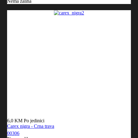
Nema zaliha
6,0 KM
Po jedinici
Carex nigra - Crna trava
00306