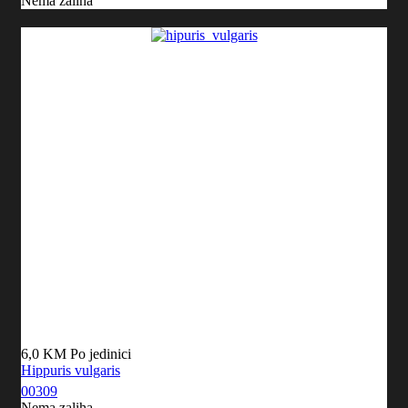
Nema zaliha
6,0 KM
Po jedinici
Hippuris vulgaris
00309
Nema zaliha