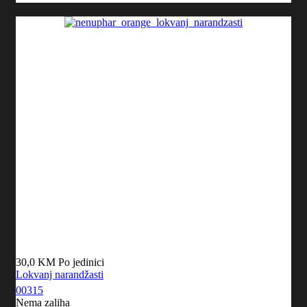
30,0 KM
Po jedinici
Lokvanj narandžasti
00315
Nema zaliha