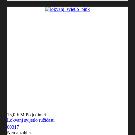
15,0 KM
Po jedinici
Lokvanj svijetlo ružičasti
00317
Nema zaliha