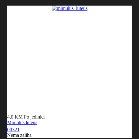
4,0 KM
Po jedinici
Mimulus luteus
00321
Nema zaliha