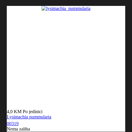
4,0 KM
Po jedinici
Lysimachia nummularia
00319
Nema zaliha