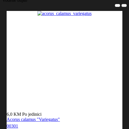
Vodene biljke
6,0 KM
Po jedinici
Acorus calamus "Variegatus"
00301