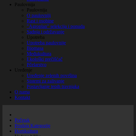
Paulovnija
Paulovnija
O paulovniji
Rast i osobine
"Agroplan" selekcija i ponuda
Sadnja i održavanje
Upotreba
Upotreba paulovnije
Biomasa
Međukultura
Ekološki prečišćač
Pčelarstvo
Uređenje
Uređenje zelenih površina
Sistemi za zalivanje
Postavljanje tepih travnjaka
O nama
Kontakt
Početak
Prodaja Kategorije
Hortikultura