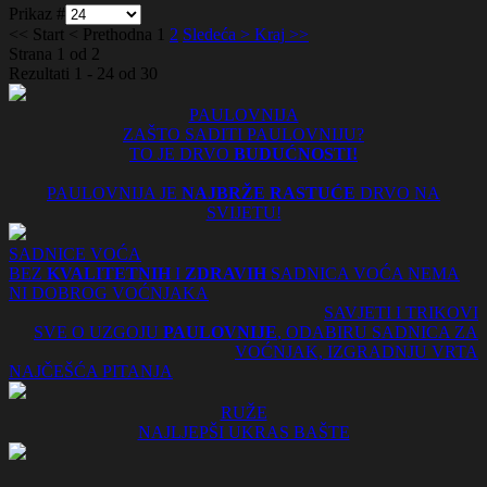
Prikaz #
<<
Start
<
Prethodna
1
2
Sledeća
>
Kraj
>>
Strana 1 od 2
Rezultati 1 - 24 od 30
PAULOVNIJA
ZAŠTO SADITI PAULOVNIJU?
TO JE DRVO
BUDUĆNOSTI!
PAULOVNIJA JE
NAJBRŽE RASTUĆE
DRVO NA
SVIJETU!
SADNICE VOĆA
BEZ
KVALITETNIH
I
ZDRAVIH
SADNICA VOĆA NEMA
NI DOBROG VOĆNJAKA
SAVJETI I TRIKOVI
SVE O UZGOJU
PAULOVNIJE
, ODABIRU SADNICA ZA
VOĆNJAK, IZGRADNJU VRTA
NAJČEŠĆA PITANJA
RUŽE
NAJLJEPŠI UKRAS BAŠTE