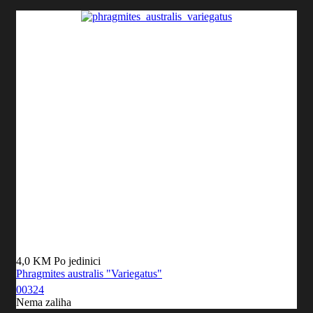
4,0 KM
Po jedinici
Phragmites australis "Variegatus"
00324
Nema zaliha