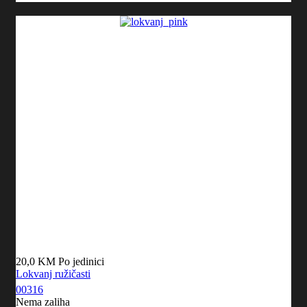
20,0 KM
Po jedinici
Lokvanj ružičasti
00316
Nema zaliha