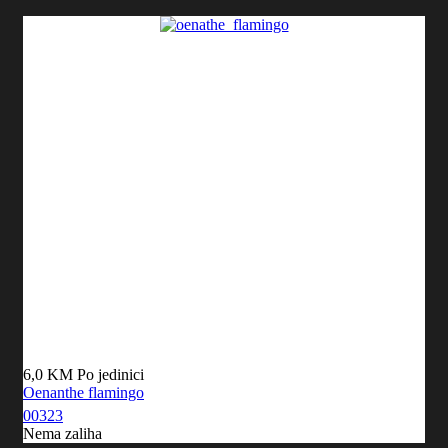
6,0 KM
Po jedinici
Oenanthe flamingo
00323
Nema zaliha