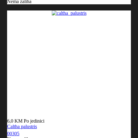
Nema zaliha
6,0 KM
Po jedinici
Caltha palustris
00305