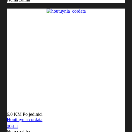
6,0 KM
Po jedinici
Houttuynia cordata
00311
Nema zaliha