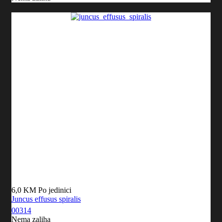
6,0 KM
Po jedinici
Juncus effusus spiralis
00314
Nema zaliha