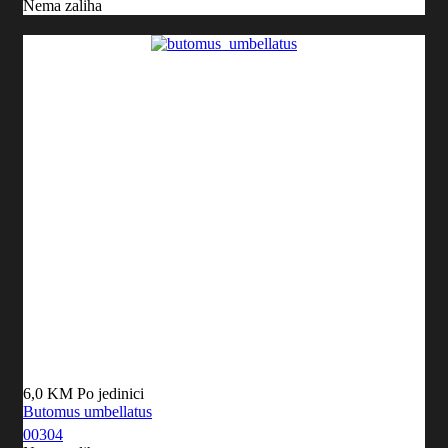
Nema zaliha
6,0 KM
Po jedinici
Butomus umbellatus
00304