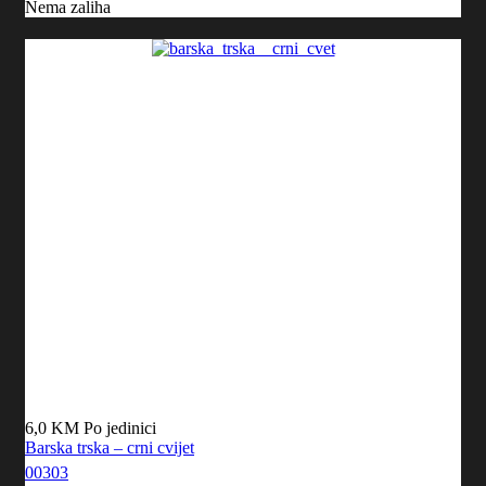
Nema zaliha
6,0 KM
Po jedinici
Barska trska – crni cvijet
00303