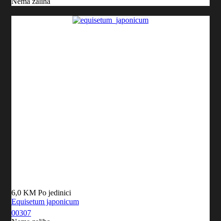
Nema zaliha
6,0 KM
Po jedinici
Equisetum japonicum
00307