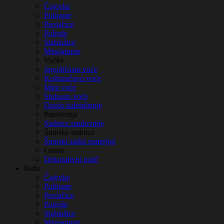
Čajevke
Polijante
Penjačice
Polegle
Stablašice
Minijaturne
Voćke
Jagodičasto voće
Koštuničavo voće
Mini voće
Stubasto voće
Duplo kalemljenje
Paulovnija
Sadnice paulovnije
Šumske sadnice
Šumski sadni materijal
Ostalo
Dekorativni malč
Ruže
Čajevke
Polijante
Penjačice
Polegle
Stablašice
Minijaturne