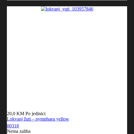
20,0 KM
Po jedinici
Lokvanj žuti – nymphaea yellow
00318
Nema zaliha