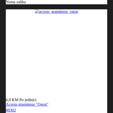
Nema zaliha
6,0 KM
Po jedinici
Acorus gramineus "Ogon"
00302