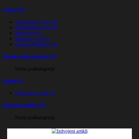
Voćke (31)
Jagodičasto voće (12)
Koštuničavo voće (4)
Mini voće (5)
Stubasto voće (6)
Duplo kalemljenje (4)
Šumski sadni materija (9)
Nema podkategorija
Ostalo (3)
Dekorativni malč (3)
Izdvojeni artikli (13)
Nema podkategorija