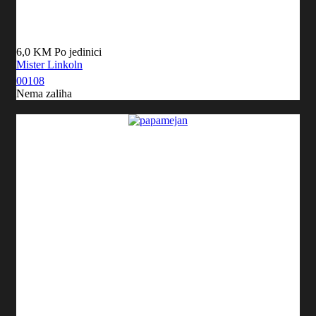
6,0 KM
Po jedinici
Mister Linkoln
00108
Nema zaliha