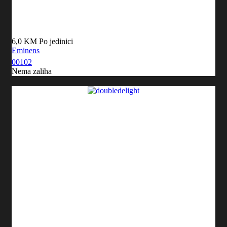
6,0 KM
Po jedinici
Eminens
00102
Nema zaliha