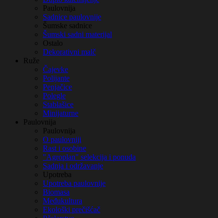
Paulovnija
Sadnice paulovnije
Šumske sadnice
Šumski sadni materijal
Ostalo
Dekorativni malč
Ruže
Čajevke
Polijante
Penjačice
Polegle
Stablašice
Minijaturne
Paulovnija
Paulovnija
O paulovniji
Rast i osobine
"Agroplan" selekcija i ponuda
Sadnja i održavanje
Upotreba
Upotreba paulovnije
Biomasa
Međukultura
Ekološki prečišćač