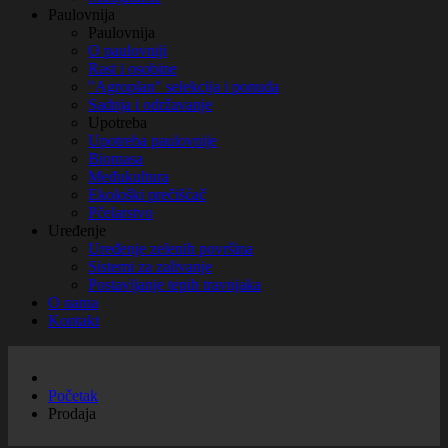
Paulovnija
Paulovnija
O paulovniji
Rast i osobine
"Agroplan" selekcija i ponuda
Sadnja i održavanje
Upotreba
Upotreba paulovnije
Biomasa
Međukultura
Ekološki prečišćač
Pčelarstvo
Uređenje
Uređenje zelenih površina
Sistemi za zalivanje
Postavljanje tepih travnjaka
O nama
Kontakt
Početak
Prodaja