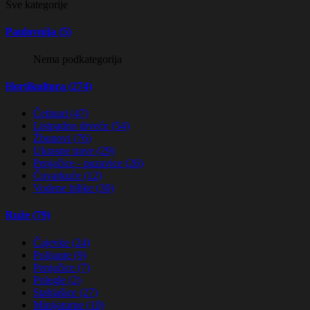
Sve kategorije
Paulovnija (5)
Nema podkategorija
Hortikultura (274)
Četinari (47)
Listpadno drveće (54)
Žbunovi (76)
Ukrasne trave (29)
Penjačice - puzavice (26)
Čuvarkuće (12)
Vodene biljke (30)
Ruže (79)
Čajevke (24)
Polijante (9)
Penjačice (7)
Polegle (2)
Stablašice (27)
Minijaturne (10)