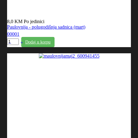
8,0 KM
Po jedinici
Paulovnija - polugodišnja sadnica (mart)
00001
Dodaj u korpu
–
+