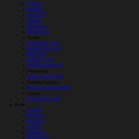
Čajevke
Polijante
Penjačice
Polegle
Stablašice
Minijaturne
Voćke
Jagodičasto voće
Koštuničavo voće
Mini voće
Stubasto voće
Duplo kalemljenje
Paulovnija
Sadnice paulovnije
Šumske sadnice
Šumski sadni materijal
Ostalo
Dekorativni malč
Ruže
Čajevke
Polijante
Penjačice
Polegle
Stablašice
Minijaturne