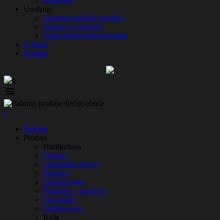
Pčelarstvo
Uređenje
Uređenje zelenih površina
Sistemi za zalivanje
Postavljanje tepih travnjaka
O nama
Kontakt
0

×
Početna
Prodaja
Hortikultura
Četinari
Listopadno drveće
Žbunovi
Ukrasne trave
Penjačice - puzavice
Čuvarkuće
Vodene trave
Ruže