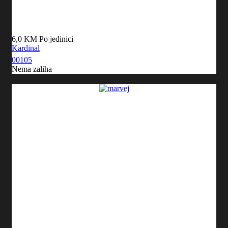
6,0 KM
Po jedinici
Kardinal
00105
Nema zaliha