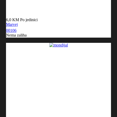
6,0 KM
Po jedinici
Marvej
00106
Nema zaliha