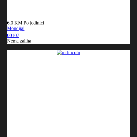
6,0 KM
Po jedinici
Mondijal
00107
Nema zaliha