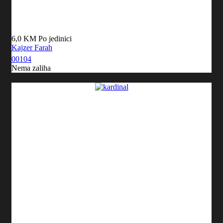
6,0 KM
Po jedinici
Kajzer Farah
00104
Nema zaliha