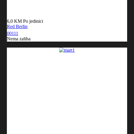
6,0 KM
Po jedinici
Red Berlin
00111
Nema zaliha