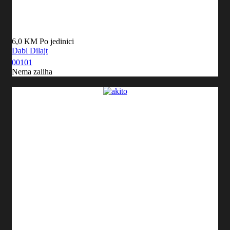
6,0 KM
Po jedinici
Dabl Dilajt
00101
Nema zaliha