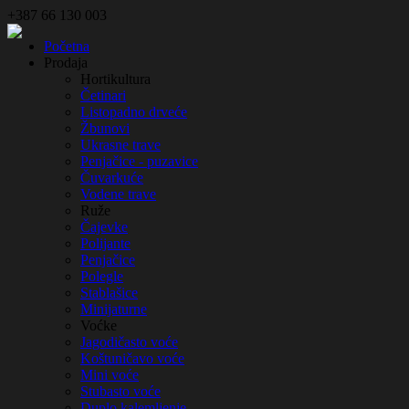
+387 66 130 003
Početna
Prodaja
Hortikultura
Četinari
Listopadno drveće
Žbunovi
Ukrasne trave
Penjačice - puzavice
Čuvarkuće
Vodene trave
Ruže
Čajevke
Polijante
Penjačice
Polegle
Stablašice
Minijaturne
Voćke
Jagodičasto voće
Koštuničavo voće
Mini voće
Stubasto voće
Duplo kalemljenje