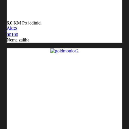
6,0 KM
Po jedinici
Akito
00100
Nema zaliha