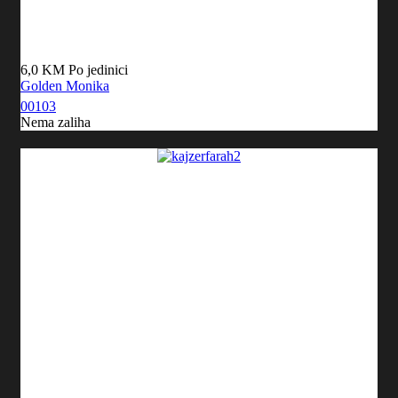
6,0 KM
Po jedinici
Golden Monika
00103
Nema zaliha