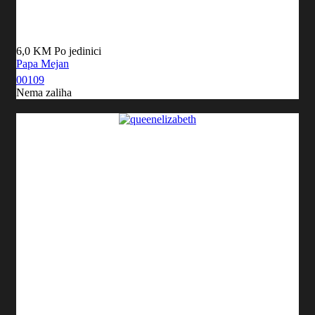
6,0 KM
Po jedinici
Papa Mejan
00109
Nema zaliha