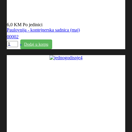
6,0 KM
Po jedinici
Paulovnija - kontejnerska sadnica (maj)
00002
Dodaj u korpu
–
+