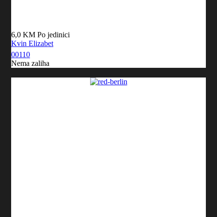
6,0 KM
Po jedinici
Kvin Elizabet
00110
Nema zaliha