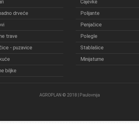
ri
Čajevke
padno drveće
Polijante
vi
Penjačice
ne trave
Polegle
čice - puzavice
Stablašice
kuće
Minijaturne
e biljke
AGROPLAN © 2018 | Paulovnija