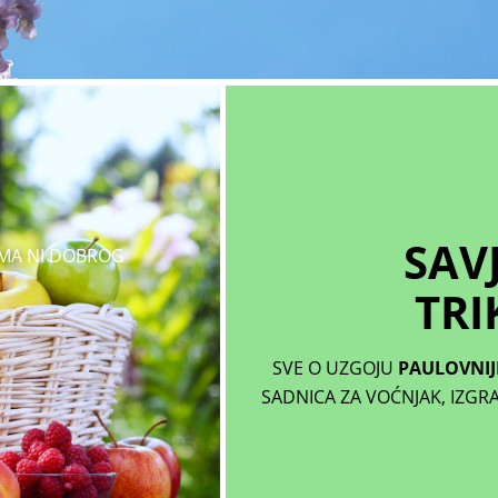
SAVJ
MA NI DOBROG
TRI
SVE O UZGOJU
PAULOVNIJ
SADNICA ZA VOĆNJAK, IZGR