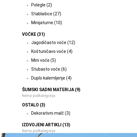
Polegle (2)
Stablašice (27)
Minijaturne (10)
VOĆKE (31)
Jagodičasto voće (12)
Koštuničavo voće (4)
Mini voće (5)
Stubasto voće (6)
Duplo kalemljenje (4)
ŠUMSKI SADNI MATERIJA (9)
Nema podkategorija
OSTALO (3)
Dekorativni malč (3)
IZDVOJENI ARTIKLI (13)
Nema podkategorija