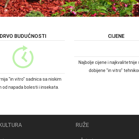
DRVO BUDUĆNOSTI
CIJENE
Najbolje cijene i najkvalitetnij
dobijene "in vitro" tehnik
nija "in vitro" sadnica sa niskim
m od napada bolesti i insekata.
KULTURA
RUŽE