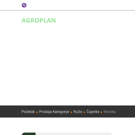
+387 66 130 003
POČETNA
PRODAJA
RU
Početak
Prodaja Kategorije
Ruže
Čajevke
Monika