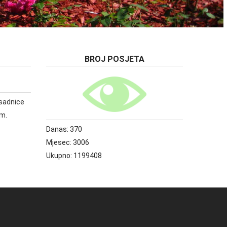
BROJ POSJETA
e sadnice
om.
Danas:
370
Mjesec:
3006
Ukupno:
1199408