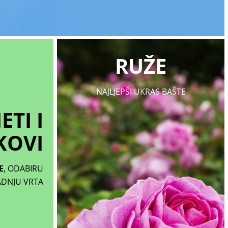
RUŽE
NAJLJEPŠI UKRAS BAŠTE
ETI I
KOVI
E
, ODABIRU
ADNJU VRTA