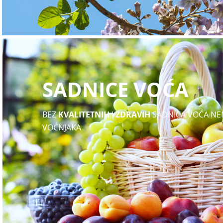
SADNICE VOĆA
BEZ
KVALITETNIH
I
ZDRAVIH
SADNICA VOĆA NE
VOĆNJAKA