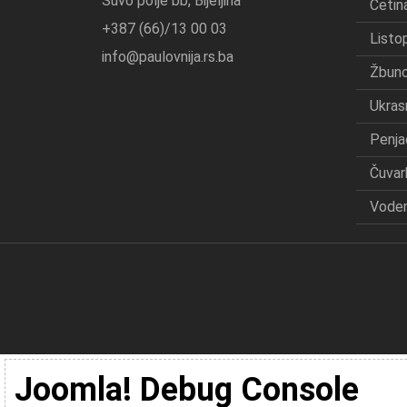
Suvo polje bb, Bijeljina
Četina
+387 (66)/13 00 03
Listo
info@paulovnija.rs.ba
Žbuno
Ukras
Penja
Čuvar
Voden
Joomla! Debug Console