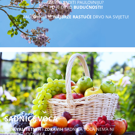
ZAŠTO SADITI PAULOVNIJU?
TO JE DRVO
BUDUĆNOSTI!
PAULOVNIJA JE
NAJBRŽE RASTUĆE
DRVO NA SVIJETU!
SADNICE VOĆA
BEZ
KVALITETNIH
I
ZDRAVIH
SADNICA VOĆA NEMA NI
DOBROG VOĆNJAKA