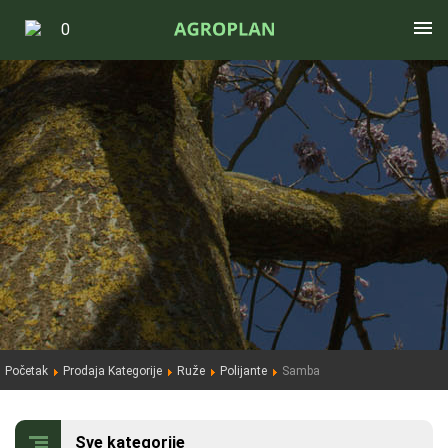

0
Početna
Prodaja
Ruže
Paulovnija
Početak
Prodaja Kategorije
Ruže
Polijante
Samba
Uređenje
O nama
Sve kategorije