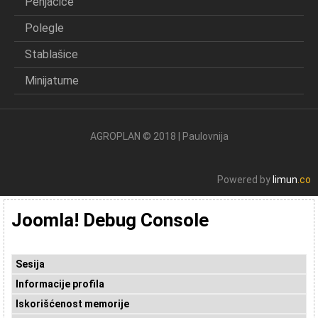
Penjačice
Polegle
Stablašice
Minijaturne
AGROPLAN © 2018 | Paulovnija
Powered by
limun
.co
Joomla! Debug Console
Sesija
Informacije profila
Iskorišćenost memorije