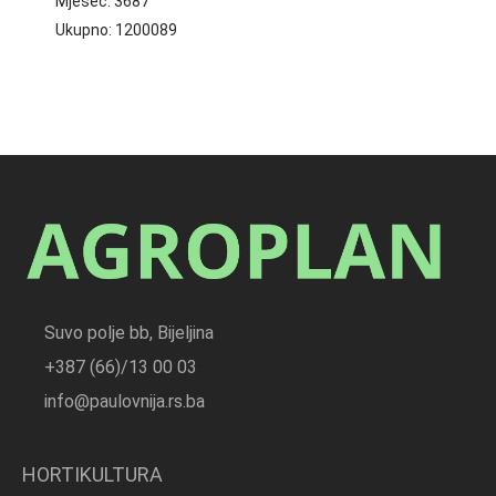
Mjesec:
3687
Ukupno:
1200089
Suvo polje bb, Bijeljina
+387 (66)/13 00 03
info@paulovnija.rs.ba
HORTIKULTURA