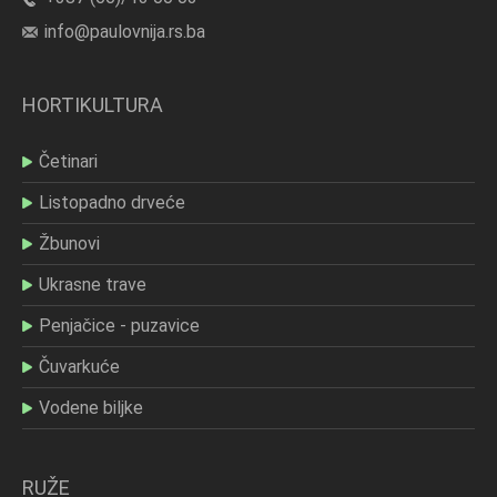
info@paulovnija.rs.ba
HORTIKULTURA
Četinari
Listopadno drveće
Žbunovi
Ukrasne trave
Penjačice - puzavice
Čuvarkuće
Vodene biljke
RUŽE