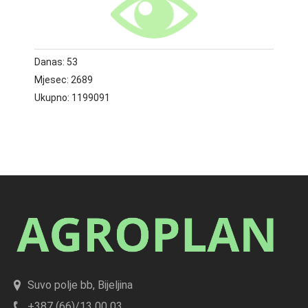
Danas:
53
Mjesec:
2689
Ukupno:
1199091
Suvo polje bb, Bijeljina
+387 (66)/13 00 03