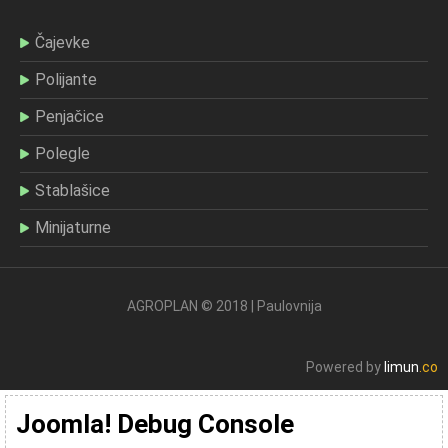
Čajevke
Polijante
Penjačice
Polegle
Stablašice
Minijaturne
AGROPLAN © 2018 | Paulovnija
Powered by
limun
.co
Joomla! Debug Console