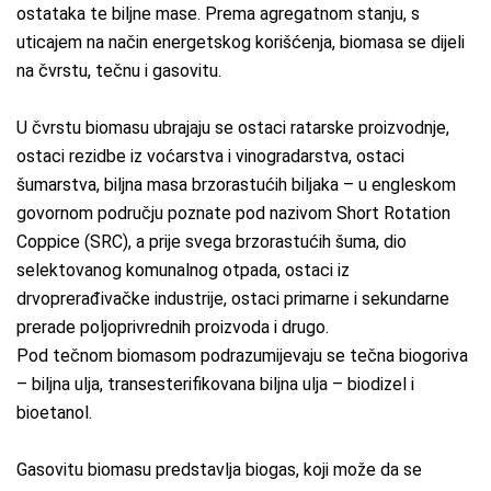
ostataka te biljne mase. Prema agregatnom stanju, s
uticajem na način energetskog korišćenja, biomasa se dijeli
na čvrstu, tečnu i gasovitu.
U čvrstu biomasu ubrajaju se ostaci ratarske proizvodnje,
ostaci rezidbe iz voćarstva i vinogradarstva, ostaci
šumarstva, biljna masa brzorastućih biljaka – u engleskom
govornom području poznate pod nazivom Short Rotation
Coppice (SRC), a prije svega brzorastućih šuma, dio
selektovanog komunalnog otpada, ostaci iz
drvoprerađivačke industrije, ostaci primarne i sekundarne
prerade poljoprivrednih proizvoda i drugo.
Pod tečnom biomasom podrazumijevaju se tečna biogoriva
– biljna ulja, transesterifikovana biljna ulja – biodizel i
bioetanol.
Gasovitu biomasu predstavlja biogas, koji može da se