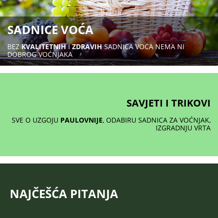
SADNICE VOĆA
BEZ
KVALITETNIH
I
ZDRAVIH
SADNICA VOĆA NEMA NI
DOBROG VOĆNJAKA
SAVJETI I TRIKOVI
SVE O UZGOJU
PAULOVNIJE
, ODABIRU SADNICA ZA VOĆNJAK,
IZGRADNJU VRTA
NAJČEŠĆA PITANJA