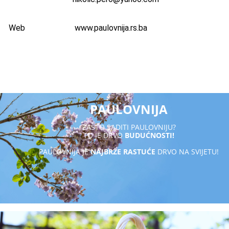
Web
www.paulovnija.rs.ba
PAULOVNIJA
ZAŠTO SADITI PAULOVNIJU?
TO JE DRVO
BUDUĆNOSTI!
PAULOVNIJA JE
NAJBRŽE RASTUĆE
DRVO NA SVIJETU!