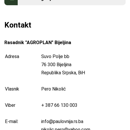
Kontakt
Kontakt
Rasadnik "AGROPLAN" Bijeljina
Adresa
Suvo Polje bb
76 300 Bijeljina
Republika Srpska, BiH
Vlasnik
Pero Nikolić
Viber
+ 387 66 130 003
E-mail:
info@paulovnija.rs.ba
nikolic.pero
@yahoo.com