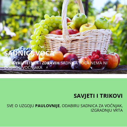
SADNICE VOĆA
BEZ
KVALITETNIH
I
ZDRAVIH
SADNICA VOĆA NEMA NI
DOBROG VOĆNJAKA
SAVJETI I TRIKOVI
SVE O UZGOJU
PAULOVNIJE
, ODABIRU SADNICA ZA VOĆNJAK,
IZGRADNJU VRTA