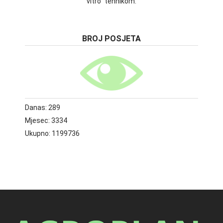
vitro" tehnikom.
BROJ POSJETA
Danas:
289
Mjesec:
3334
Ukupno:
1199736