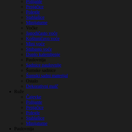
Polijante
Penjačice
Polegle
Stablašice
Minijaturne
Voćke
Jagodičasto voće
Koštuničavo voće
Mini voće
Stubasto voće
Duplo kalemljenje
Paulovnija
Sadnice paulovnije
Šumske sadnice
Šumski sadni materijal
Ostalo
Dekorativni malč
Ruže
Čajevke
Polijante
Penjačice
Polegle
Stablašice
Minijaturne
Paulovnija