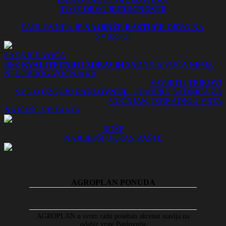
TO JE DRVO
BUDUĆNOSTI!
PAULOVNIJA JE
NAJBRŽE RASTUĆE
DRVO NA
SVIJETU!
SADNICE VOĆA
BEZ
KVALITETNIH
I
ZDRAVIH
SADNICA VOĆA NEMA
NI DOBROG VOĆNJAKA
SAVJETI I TRIKOVI
SVE O UZGOJU
PAULOVNIJE
, ODABIRU SADNICA ZA
VOĆNJAK, IZGRADNJU VRTA
NAJČEŠĆA PITANJA
RUŽE
NAJLJEPŠI UKRAS BAŠTE
AGROPLAN PONUDA
AGROPLAN u svom radu poseban akcenat stavlja na
odabir vrste Paulovnije