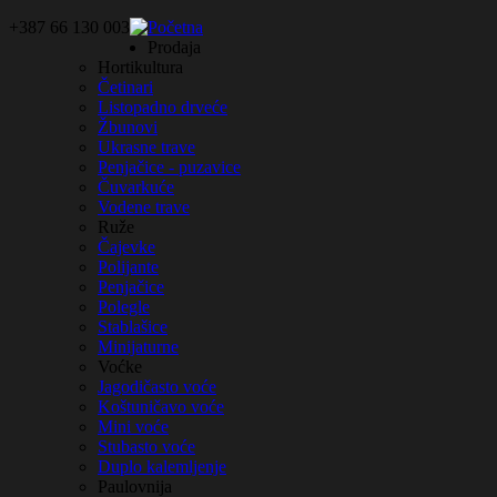
+387 66 130 003
Početna
Prodaja
Hortikultura
Četinari
Listopadno drveće
Žbunovi
Ukrasne trave
Penjačice - puzavice
Čuvarkuće
Vodene trave
Ruže
Čajevke
Polijante
Penjačice
Polegle
Stablašice
Minijaturne
Voćke
Jagodičasto voće
Koštuničavo voće
Mini voće
Stubasto voće
Duplo kalemljenje
Paulovnija