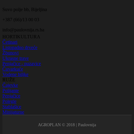
Suvo polje bb, Bijeljina
+387 (66)/13 00 03
info@paulovnija.rs.ba
HORTIKULTURA
Četinari
Listopadno drveće
Žbunovi
Ukrasne trave
Penjačice - puzavice
Čuvarkuće
Vodene biljke
RUŽE
Čajevke
Polijante
Penjačice
Polegle
Stablašice
Minijaturne
AGROPLAN © 2018 | Paulovnija