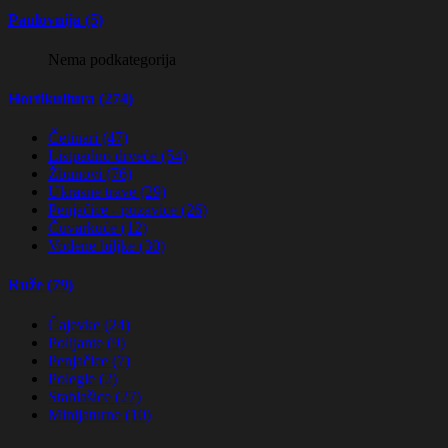
Paulovnija (5)
Nema podkategorija
Hortikultura (274)
Četinari (47)
Listpadno drveće (54)
Žbunovi (76)
Ukrasne trave (29)
Penjačice - puzavice (26)
Čuvarkuće (12)
Vodene biljke (30)
Ruže (79)
Čajevke (24)
Polijante (9)
Penjačice (7)
Polegle (2)
Stablašice (27)
Minijaturne (10)