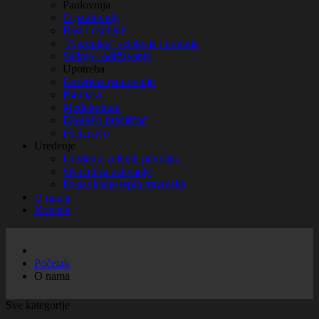
Paulovnija
O paulovniji
Rast i osobine
"Agroplan" selekcija i ponuda
Sadnja i održavanje
Upotreba
Upotreba paulovnije
Biomasa
Međukultura
Ekološki prečišćač
Pčelarstvo
Uređenje
Uređenje zelenih površina
Sistemi za zalivanje
Postavljanje tepih travnjaka
O nama
Kontakt
Početak
O nama
Sve kategorije