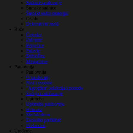
Sadnice paulovnije
Šumske sadnice
Šumski sadni materijal
Ostalo
Dekorativni malč
Ruže
Čajevke
Polijante
Penjačice
Polegle
Stablašice
Minijaturne
Paulovnija
Paulovnija
O paulovniji
Rast i osobine
"Agroplan" selekcija i ponuda
Sadnja i održavanje
Upotreba
Upotreba paulovnije
Biomasa
Međukultura
Ekološki prečišćač
Pčelarstvo
Uređenje