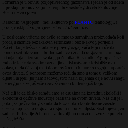
Formiran je u okviru poljoprivrednog gazdinstva i jedan je od lidera
u prodaji, promovisanju i širenju brzorastućeg drveta Paulovnije u
Bosni i Hercegovini.
Rasadnik "Agroplan" radi isključivo po
PLANTO
tehnologiji, i
prodaje isključivo provjerene "
in vitro
" sadnice.
U posljednje vrijeme pojavilo se mnogo sumnjivih proizvođača koji
prodaju sadnice bez ikakvih sertifikata i bez ikakvog porijekla.
Početniku je teško da odabere pravog uzgajivača koji može da
ponudi sertifikovane hibridne sadnice i zna da odgovori na mnoga
pitanja koja interesuju svakog početnika. Rasadnik "Agroplan" se
rodio iz ideje da svojim saznanjima i iskustvom iskristališe ovu
oblast, tj. da dâ svoj mali doprinos širenju kulture o uzgoju i upotrebi
ovog drveta. S ponosom možemo reći da smo u tome u velikom
dijelu i uspjeli, jer nam zadovoljstvo naših klijenata daje novu snagu
i energiju da se još više usavršavamo i budemo još bolji.
Naš cilj je da blisko sarađujemo sa drugima na izgradnji ekološki i
ekonomski održive industrije bazirane na ovom drvetu. Naš cilj je i
poboljšanje životnog standarda kroz dobro kontrolisane zasade
drveća koje tačno odgovara regionu i tipu zemljišta. Snabdijevanjem
sadnica Pulovnije želimo da zadovoljimo domaće i izvozne potrebe
našeg tržišta.