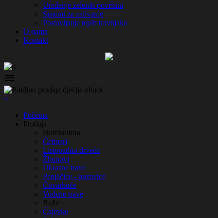
Uređenje zelenih površina
Sistemi za zalivanje
Postavljanje tepih travnjaka
O nama
Kontakt
0

×
Početna
Prodaja
Hortikultura
Četinari
Listopadno drveće
Žbunovi
Ukrasne trave
Penjačice - puzavice
Čuvarkuće
Vodene trave
Ruže
Čajevke