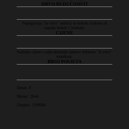
DRVO BUDUĆNOSTI
Najsigurnija "in vitro" sadnica sa niskim rizikom od
napada bolesti i insekata.
CIJENE
Najbolje cijene i najkvalitetnije sadnice dobijene "in vitro"
tehnikom.
BROJ POSJETA
Danas:
8
Mjesec:
2644
Ukupno:
1199046