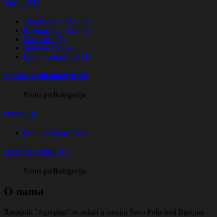
Voćke (31)
Jagodičasto voće (12)
Koštuničavo voće (4)
Mini voće (5)
Stubasto voće (6)
Duplo kalemljenje (4)
Šumski sadni materija (9)
Nema podkategorija
Ostalo (3)
Dekorativni malč (3)
Izdvojeni artikli (13)
Nema podkategorija
O nama
Rasadnik "Agroplan" se nalazi u naselju Suvo Polje kod Bijeljine.