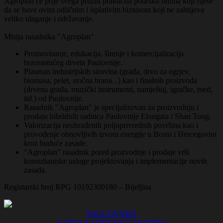
Agroplan će prije svega pružiti praktičnu podršku onima koji riješe
da se bave ovim odličnim i isplativim biznisom koji ne zahtijeva
veliko ulaganje i održavanje.
Misija rasadnika "Agroplan"
Promovisanje, edukacija, širenje i komercijalizacija
brzorastućeg drveta Paulovnije.
Plasman industrijskih sirovina (građa, drvo za ogrjev,
biomasa, pelet, stočna hrana...) kao i finalnih proizvoda
(drvena građa, muzički instrumenti, namještaj, igračke, med,
itd.) od Paulovnije.
Rasadnik "Agroplan" je specijalizovan za proizvodnju i
prodaju hibridnih sadnica Paulovnije Elongata i Shan Tong.
Valorizacija neobrađenih poljoprivrednih površina kao i
provođenje obnovljivih izvora energije u Bosni i Hercegovini
kroz buduće zasade.
"Agroplan" rasadnik pored prozvodnje i prodaje vrši
konsultantske usluge projektovanja i implementacije novih
zasada.
Registarski broj RPG 10192300180 – Bijeljina
PAULOVNIJA
ZAŠTO SADITI PAULOVNIJU?