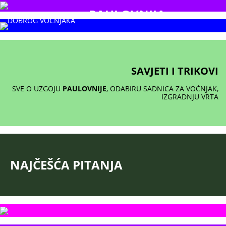
PAULOVNIJA
BEZ
KVALITETNIH
I
ZDRAVIH
SADNICA VOĆA NEMA NI
DOBROG VOĆNJAKA
ZAŠTO SADITI PAULOVNIJU?
TO JE DRVO
BUDUĆNOSTI!
PAULOVNIJA JE
NAJBRŽE RASTUĆE
DRVO NA SVIJETU!
SAVJETI I TRIKOVI
SVE O UZGOJU
PAULOVNIJE
, ODABIRU SADNICA ZA VOĆNJAK,
IZGRADNJU VRTA
NAJČEŠĆA PITANJA
RUŽE