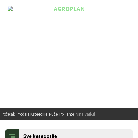

0
Početna
Prodaja
Ruže
Paulovnija
Početak
Prodaja Kategorije
Ruže
Polijante
Nina Vajbul
Uređenje
O nama
Sve kategorije