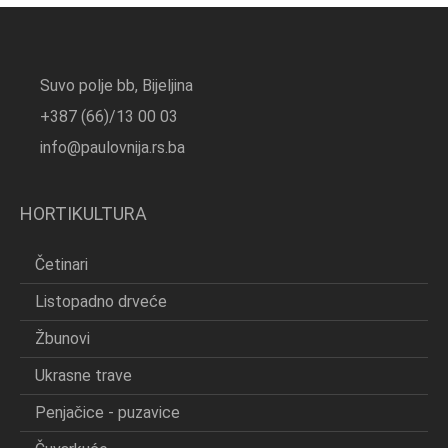
Suvo polje bb, Bijeljina
+387 (66)/13 00 03
info@paulovnija.rs.ba
HORTIKULTURA
Četinari
Listopadno drveće
Žbunovi
Ukrasne trave
Penjačice - puzavice