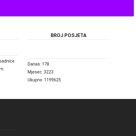
BROJ POSJETA
e sadnice
Danas:
178
om.
Mjesec:
3223
Ukupno:
1199625