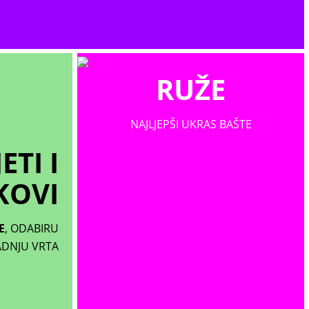
RUŽE
NAJLJEPŠI UKRAS BAŠTE
ETI I
KOVI
E
, ODABIRU
ADNJU VRTA