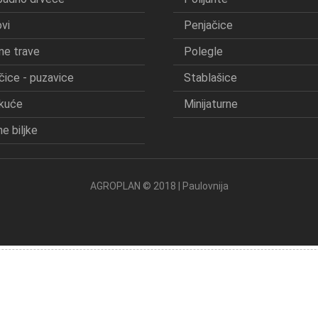
vi
Penjačice
ne trave
Polegle
čice - puzavice
Stablašice
kuće
Minijaturne
e biljke
AGROPLAN © 2018 | Paulovnija