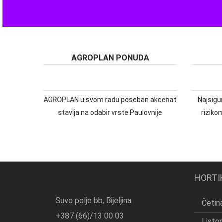
AGROPLAN PONUDA
AGROPLAN u svom radu poseban akcenat
Najsigur
stavlja na odabir vrste Paulovnije
riziko
HORTI
Suvo polje bb, Bijeljina
Četina
+387 (66)/13 00 03
Listo