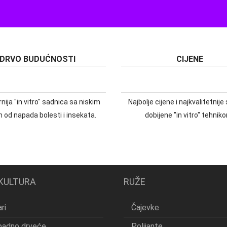
DRVO BUDUĆNOSTI
CIJENE
nija "in vitro" sadnica sa niskim
Najbolje cijene i najkvalitetnij
m od napada bolesti i insekata.
dobijene "in vitro" tehnik
KULTURA
RUŽE
ri
Čajevke
padno drveće
Polijante