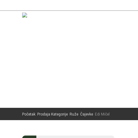
+387 66 130 003
POČETNA
PRODAJA
RUŽE
PAULO
Početak
Prodaja Kategorije
Ruže
Čajevke
Edi Mičel