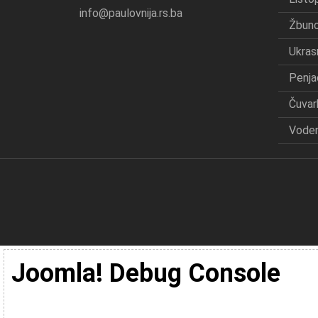
info@paulovnija.rs.ba
Žbuno
Ukras
Penja
Čuvar
Voden
Joomla! Debug Console