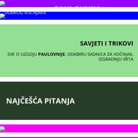
PAULOVNIJA
BEZ
KVALITETNIH
I
ZDRAVIH
SADNICA VOĆA NEMA NI
DOBROG VOĆNJAKA
ZAŠTO SADITI PAULOVNIJU?
TO JE DRVO
BUDUĆNOSTI!
PAULOVNIJA JE
NAJBRŽE RASTUĆE
DRVO NA SVIJETU!
SAVJETI I TRIKOVI
SVE O UZGOJU
PAULOVNIJE
, ODABIRU SADNICA ZA VOĆNJAK,
IZGRADNJU VRTA
NAJČEŠĆA PITANJA
RUŽE