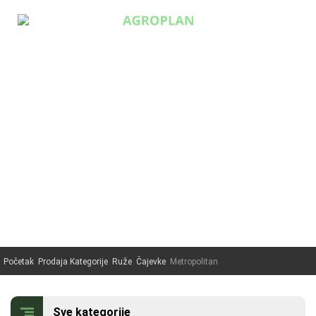

0
Početna
Prodaja
Ruže
Paulovnija
Početak
Prodaja Kategorije
Ruže
Čajevke
Metropolitan
Uređenje
O nama
Sve kategorije