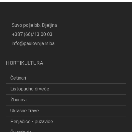
Suvo polje bb, Bijeljina
+387 (66)/13 00 03
info@paulovnija.rs.ba
HORTIKULTURA
Četinari
Listopadno drveće
Žbunovi
Ukrasne trave
Penjačice - puzavice