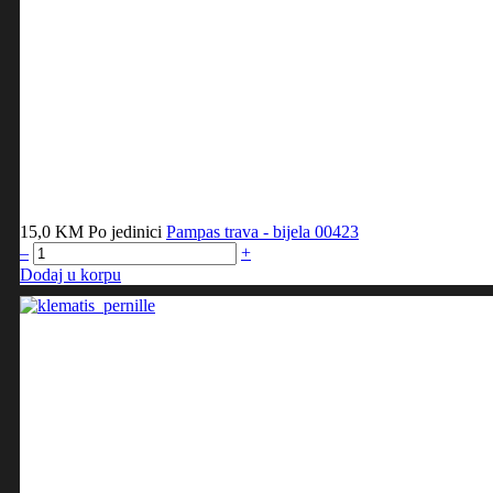
15,0 KM
Po jedinici
Pampas trava - bijela
00423
–
+
Dodaj u korpu