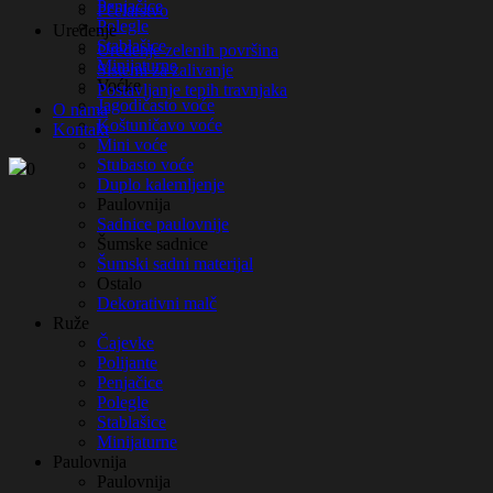
Penjačice
Pčelarstvo
Polegle
Uređenje
Stablašice
Uređenje zelenih površina
Minijaturne
Sistemi za zalivanje
Voćke
Postavljanje tepih travnjaka
Jagodičasto voće
O nama
Koštuničavo voće
Kontakt
Mini voće
Stubasto voće
0
Duplo kalemljenje
Paulovnija
Sadnice paulovnije
Šumske sadnice
Šumski sadni materijal
Ostalo
Dekorativni malč
Ruže
Čajevke
Polijante
Penjačice
Polegle
Stablašice
Minijaturne
Paulovnija
Paulovnija