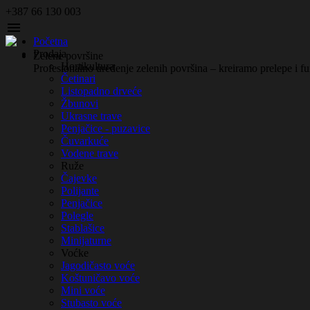
+387 66 130 003

Početna
Prodaja
Zelene površine
Hortikultura
Profesionalno uređenje zelenih površina – kreiramo prelepe i f
Četinari
Listopadno drveće
Žbunovi
Ukrasne trave
Penjačice - puzavice
Čuvarkuće
Vodene trave
Ruže
Čajevke
Polijante
Penjačice
Polegle
Stablašice
Minijaturne
Voćke
Jagodičasto voće
Koštuničavo voće
Mini voće
Stubasto voće