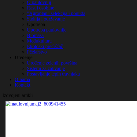
O paulovniji
Rast i osobine
"Agroplan" selekcija i ponuda
Sadnja i održavanje
Upotreba
Upotreba paulovnije
Biomasa
Međukultura
Ekološki prečišćač
Pčelarstvo
Uređenje
Uređenje zelenih površina
Sistemi za zalivanje
Postavljanje tepih travnjaka
O nama
Kontakt
Izdvojeni artikli