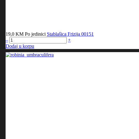
19,0 KM
Po jedinici
Stablašica Frizija
00151
–
+
Dodaj u korpu