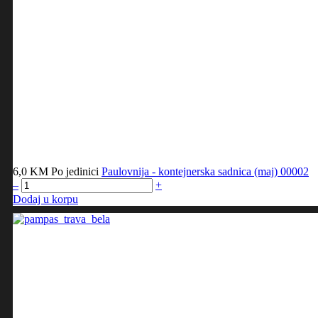
6,0 KM
Po jedinici
Paulovnija - kontejnerska sadnica (maj)
00002
–
+
Dodaj u korpu