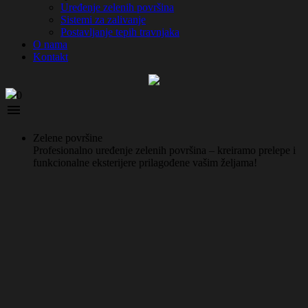
Uređenje zelenih površina
Sistemi za zalivanje
Postavljanje tepih travnjaka
O nama
Kontakt
0

Zelene površine
Profesionalno uređenje zelenih površina – kreiramo prelepe i
funkcionalne eksterijere prilagođene vašim željama!