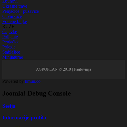
Žbunovi
Ukrasne trave
Penjačice - puzavice
Čuvarkuće
Vodene biljke
RUŽE
Čajevke
Polijante
Penjačice
Polegle
Stablašice
Minijaturne
AGROPLAN © 2018 | Paulovnija
Powered by
limun
.co
Joomla! Debug Console
Sesija
Informacije profila