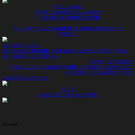
PAULOVNIJA
ZAŠTO SADITI PAULOVNIJU?
TO JE DRVO
BUDUĆNOSTI!
PAULOVNIJA JE
NAJBRŽE RASTUĆE
DRVO NA
SVIJETU!
SADNICE VOĆA
BEZ
KVALITETNIH
I
ZDRAVIH
SADNICA VOĆA NEMA
NI DOBROG VOĆNJAKA
SAVJETI I TRIKOVI
SVE O UZGOJU
PAULOVNIJE
, ODABIRU SADNICA ZA
VOĆNJAK, IZGRADNJU VRTA
NAJČEŠĆA PITANJA
RUŽE
NAJLJEPŠI UKRAS BAŠTE
Novosti