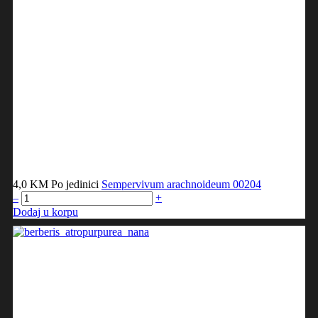
4,0 KM
Po jedinici
Sempervivum arachnoideum
00204
–
+
Dodaj u korpu