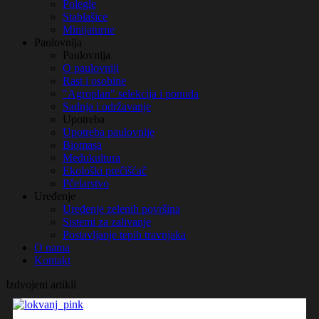
Polegle
Stablašice
Minijaturne
Paulovnija
Paulovnija
O paulovniji
Rast i osobine
"Agroplan" selekcija i ponuda
Sadnja i održavanje
Upotreba
Upotreba paulovnije
Biomasa
Međukultura
Ekološki prečišćač
Pčelarstvo
Uređenje
Uređenje zelenih površina
Sistemi za zalivanje
Postavljanje tepih travnjaka
O nama
Kontakt
Izdvojeni artikli