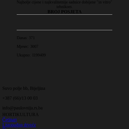
Najbolje cijene i najkvalitetnije sadnice dobijene "in vitro"
tehnikom.
BROJ POSJETA
Danas:
371
Mjesec:
3007
Ukupno:
1199409
Suvo polje bb, Bijeljina
+387 (66)/13 00 03
info@paulovnija.rs.ba
HORTIKULTURA
Četinari
Listopadno drveće