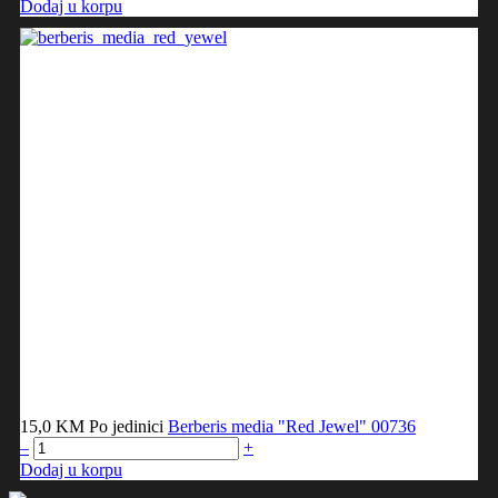
Dodaj u korpu
15,0 KM
Po jedinici
Berberis media "Red Jewel"
00736
–
+
Dodaj u korpu