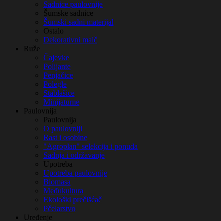
Sadnice paulovnije
Šumske sadnice
Šumski sadni materijal
Ostalo
Dekorativni malč
Ruže
Čajevke
Polijante
Penjačice
Polegle
Stablašice
Minijaturne
Paulovnija
Paulovnija
O paulovniji
Rast i osobine
"Agroplan" selekcija i ponuda
Sadnja i održavanje
Upotreba
Upotreba paulovnije
Biomasa
Međukultura
Ekološki prečišćač
Pčelarstvo
Uređenje