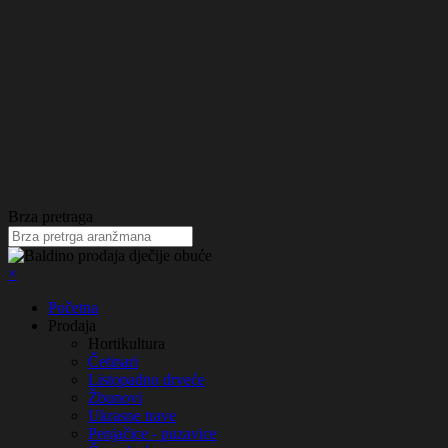
Paulovnija
Brza pretraga
Obezbijedite sadnice za JESEN 2024. i PROLJEĆE 2025.
Količine ograničene.
Upit u toku!
×
Početna
Prodaja
Hortikultura
Četinari
Listopadno drveće
Žbunovi
Ukrasne trave
Penjačice - puzavice