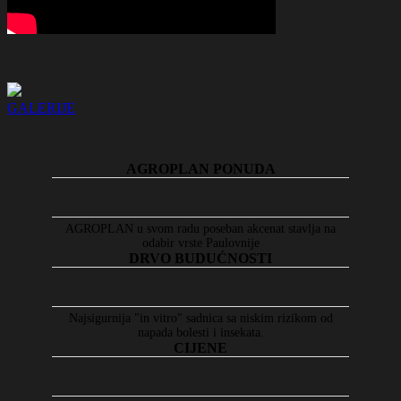
GALERIJE
AGROPLAN PONUDA
AGROPLAN u svom radu poseban akcenat stavlja na
odabir vrste Paulovnije
DRVO BUDUĆNOSTI
Najsigurnija "in vitro" sadnica sa niskim rizikom od
napada bolesti i insekata.
CIJENE