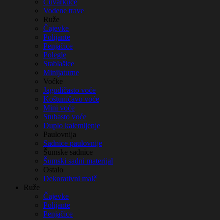
Čuvarkuće
Vodene trave
Ruže
Čajevke
Polijante
Penjačice
Polegle
Stablašice
Minijaturne
Voćke
Jagodičasto voće
Koštuničavo voće
Mini voće
Stubasto voće
Duplo kalemljenje
Paulovnija
Sadnice paulovnije
Šumske sadnice
Šumski sadni materijal
Ostalo
Dekorativni malč
Ruže
Čajevke
Polijante
Penjačice