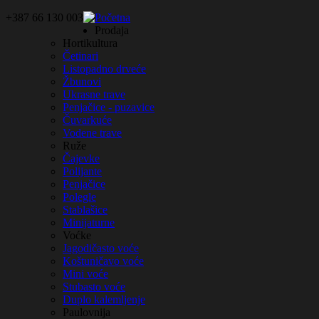
+387 66 130 003
Početna
Prodaja
Hortikultura
Četinari
Listopadno drveće
Žbunovi
Ukrasne trave
Penjačice - puzavice
Čuvarkuće
Vodene trave
Ruže
Čajevke
Polijante
Penjačice
Polegle
Stablašice
Minijaturne
Voćke
Jagodičasto voće
Koštuničavo voće
Mini voće
Stubasto voće
Duplo kalemljenje
Paulovnija