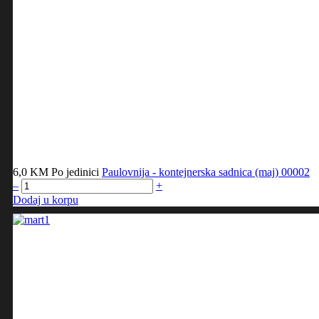
6,0 KM
Po jedinici
Paulovnija - kontejnerska sadnica (maj)
00002
–
+
Dodaj u korpu