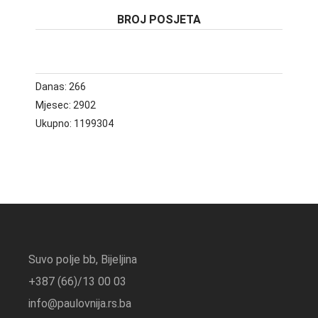
BROJ POSJETA
Danas:
266
Mjesec:
2902
Ukupno:
1199304
Suvo polje bb, Bijeljina
+387 (66)/13 00 03
info@paulovnija.rs.ba