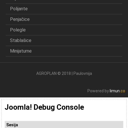
Polijante
Penjačice
Polegle
Stablašice
Minijaturne
AGROPLAN © 2018 | Paulovnija
Powered by
limun
.co
Joomla! Debug Console
Sesija