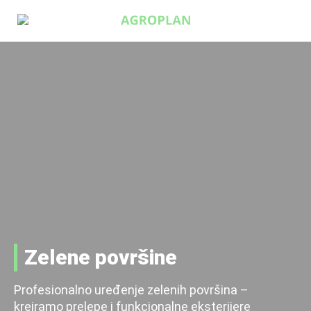

0
Početna
Prodaja
Ruže
Paulovnija
Paulovnija
Zelene površine
Uređenje
Obezbijedite sadnice za JESEN 2024. i PROLJEĆE
Profesionalno uređenje zelenih površina –
2025.
O nama
kreiramo prelepe i funkcionalne eksterijere
Količine ograničene.