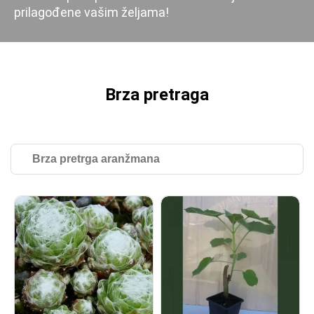
prilagođene vašim željama!
Upit u toku!
Kontakt
Brza pretraga