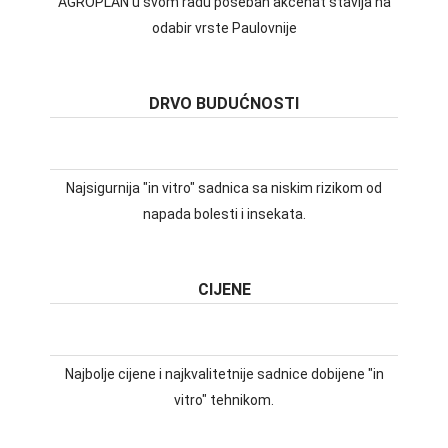
AGROPLAN u svom radu poseban akcenat stavlja na
odabir vrste Paulovnije
DRVO BUDUĆNOSTI
Najsigurnija "in vitro" sadnica sa niskim rizikom od
napada bolesti i insekata.
CIJENE
Najbolje cijene i najkvalitetnije sadnice dobijene "in
vitro" tehnikom.