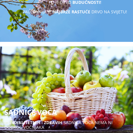
TO JE DRVO
BUDUĆNOSTI!
PAULOVNIJA JE
NAJBRŽE RASTUĆE
DRVO NA SVIJETU!
SADNICE VOĆA
BEZ
KVALITETNIH
I
ZDRAVIH
SADNICA VOĆA NEMA NI
DOBROG VOĆNJAKA