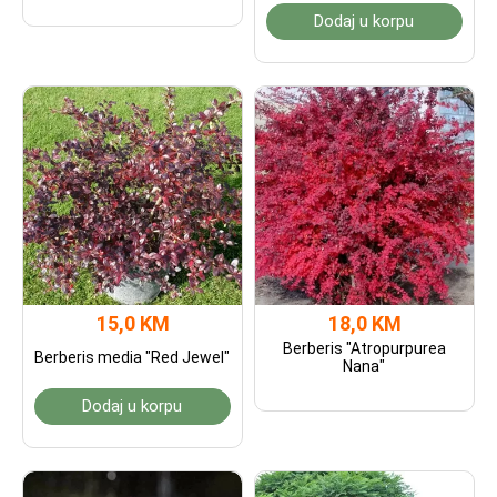
Dodaj u korpu
15,0 KM
18,0 KM
Berberis "Atropurpurea
Berberis media "Red Jewel"
Nana"
Dodaj u korpu