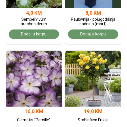
4,0 KM
8,0 KM
Sempervivum
Paulovnija - polugodišnja
arachnoideum
sadnica (mart)
Dodaj u korpu
Dodaj u korpu
16,0 KM
19,0 KM
Clematis "Pernille"
Stablašica Frizija